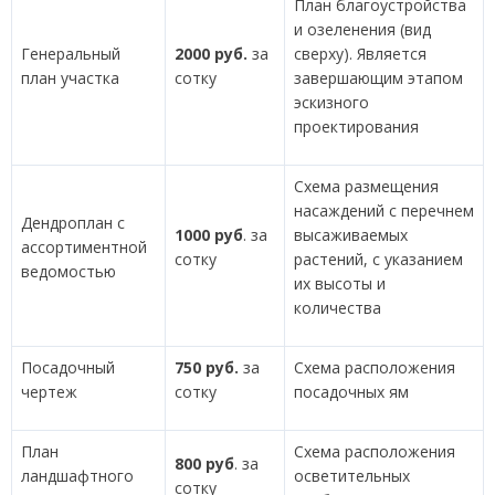
План благоустройства
и озеленения (вид
Генеральный
2000 руб.
за
сверху). Является
план участка
сотку
завершающим этапом
эскизного
проектирования
Схема размещения
насаждений с перечнем
Дендроплан с
1000 руб
. за
высаживаемых
ассортиментной
сотку
растений, с указанием
ведомостью
их высоты и
количества
Посадочный
750 руб.
за
Схема расположения
чертеж
сотку
посадочных ям
План
Схема расположения
800 руб
. за
ландшафтного
осветительных
сотку